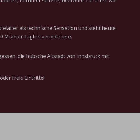
taunen, darunter seltene, bedrohte Tierarten wie
elalter als technische Sensation und steht heute
00 Münzen täglich verarbeitete.
gessen, die hübsche Altstadt von Innsbruck mit
der freie Eintritte!