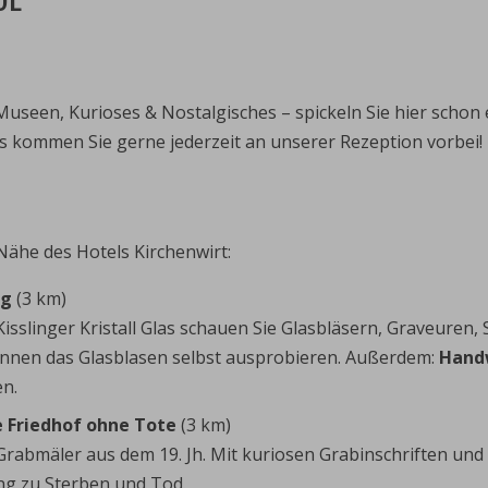
useen, Kurioses & Nostalgisches – spickeln Sie hier schon e
pps kommen Sie gerne jederzeit an unserer Rezeption vorbei!
 Nähe des Hotels Kirchenwirt:
rg
(3 km)
isslinger Kristall Glas schauen Sie Glasbläsern, Graveuren, 
können das Glasblasen selbst ausprobieren. Außerdem:
Hand
en.
e Friedhof ohne Tote
(3 km)
rabmäler aus dem 19. Jh. Mit kuriosen Grabinschriften und
ng zu Sterben und Tod.