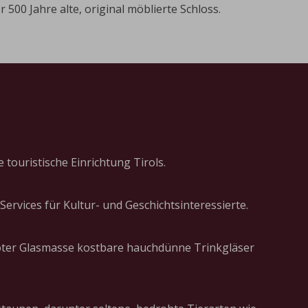
500 Jahre alte, original möblierte Schloss.
 touristische Einrichtung Tirols.
ervices für Kultur- und Geschichtsinteressierte.
 roter Glasmasse kostbare hauchdünne Trinkgläser