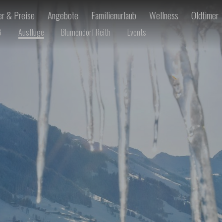
r & Preise
Angebote
Familienurlaub
Wellness
Oldtimer
ß
Ausflüge
Blumendorf Reith
Events