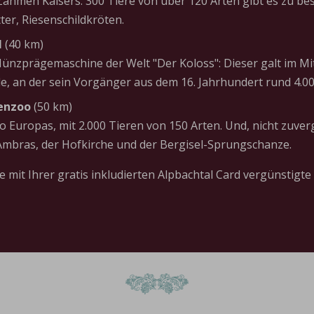
ahmen Kaisers. 300 Tiere von über 120 Arten gibt es zu bes
er, Riesenschildkröten.
l
(40 km)
nzprägemaschine der Welt "Der Koloss": Dieser galt im Mitt
lle, an der sein Vorgänger aus dem 16. Jahrhundert rund 4.0
penzoo
(50 km)
 Europas, mit 2.000 Tieren von 150 Arten. Und, nicht zuver
mbras, der Hofkirche und der Bergisel-Sprungschanze.
e mit Ihrer gratis inkludierten Alpbachtal Card vergünstigte o