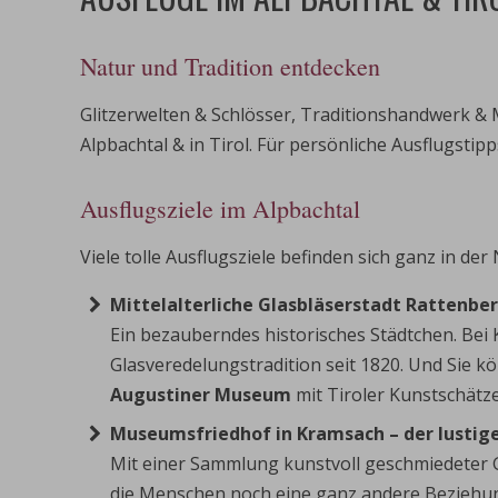
Natur und Tradition entdecken
Glitzerwelten & Schlösser, Traditionshandwerk & M
Alpbachtal & in Tirol. Für persönliche Ausflugsti
Ausflugsziele im Alpbachtal
Viele tolle Ausflugsziele befinden sich ganz in der
Mittelalterliche Glasbläserstadt Rattenbe
Ein bezauberndes historisches Städtchen. Bei K
Glasveredelungstradition seit 1820. Und Sie 
Augustiner Museum
mit Tiroler Kunstschätz
Museumsfriedhof in Kramsach –
der lustig
Mit einer Sammlung kunstvoll geschmiedeter G
die Menschen noch eine ganz andere Beziehu