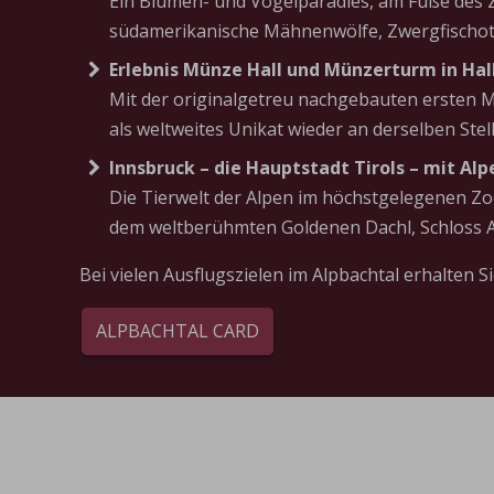
Ein Blumen- und Vogelparadies, am Fuße des Z
südamerikanische Mähnenwölfe, Zwergfischott
Erlebnis Münze Hall und Münzerturm in Hal
Mit der originalgetreu nachgebauten ersten Mü
als weltweites Unikat wieder an derselben Ste
Innsbruck – die Hauptstadt Tirols – mit Al
Die Tierwelt der Alpen im höchstgelegenen Zoo
dem weltberühmten Goldenen Dachl, Schloss A
Bei vielen Ausflugszielen im Alpbachtal erhalten Si
ALPBACHTAL CARD