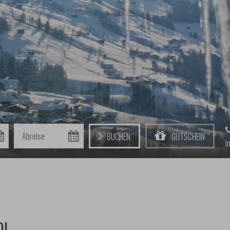
Abreise
Buchen
Gutschein
i
OL