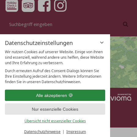
Suchbegriff
Suc
eingeben
Datenschutzeinstellungen
Wir nutzen Cookies auf unserer Website. Einige von ihnen
sind essenziell, während andere uns helfen, diese Website
und Ihre Erfahrung zu verbessern.
Durch erneuten Aufruf des Consent-Dialogs können Sie
Ihre Einstellung jederzeit ändern. Weitere Informationen
finden Sie in unseren Datenschutzhinweisen.
Alle akzeptieren
vi
DE
EN
G
Kontakt
/
Impressum
/
Datenschutz
/
Nur essenzielle Cookies
Datenschutzeinstellungen
/
Anreise
/
Prospekte
/
Webcam
/
Anfrage
/
Newsletter
Übersicht nicht essenzieller Cookies
Datenschutzhinweise
Impressum