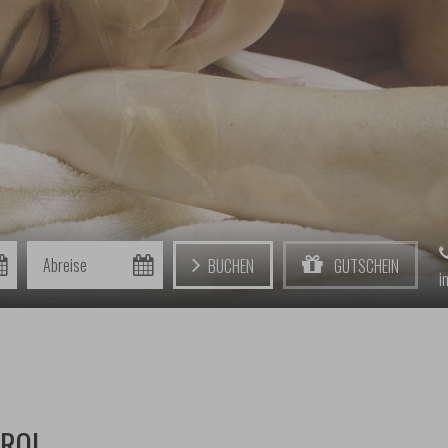
Abreise
Buchen
Gutschein
i
IROL