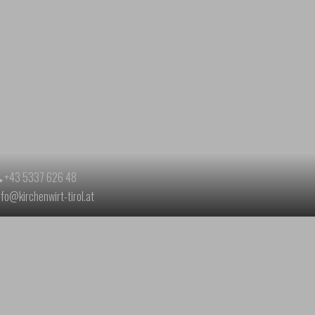
+43 5337 626 48
nfo@kirchenwirt-tirol.at