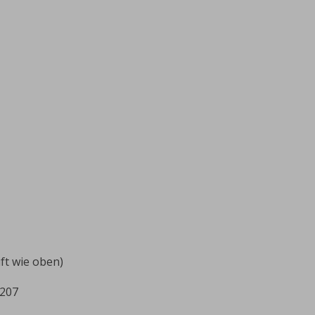
ift wie oben)
1207