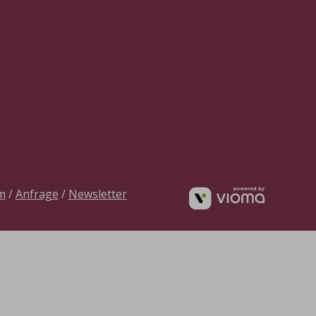
vioma
m
/
Anfrage
/
Newsletter
GmbH